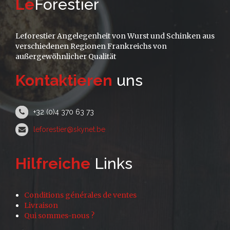
Le
Forestier
Leforestier Angelegenheit von Wurst und Schinken aus
verschiedenen Regionen Frankreichs von
außergewöhnlicher Qualität
Kontaktieren
uns
+32 (0)4 370 63 73
leforestier@skynet.be
Hilfreiche
Links
Conditions générales de ventes
Livraison
Qui sommes-nous ?