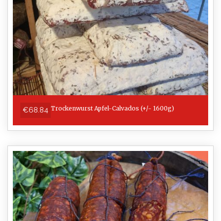
Trockenwurst Apfel-Calvados (+/- 1600g)
€68.84