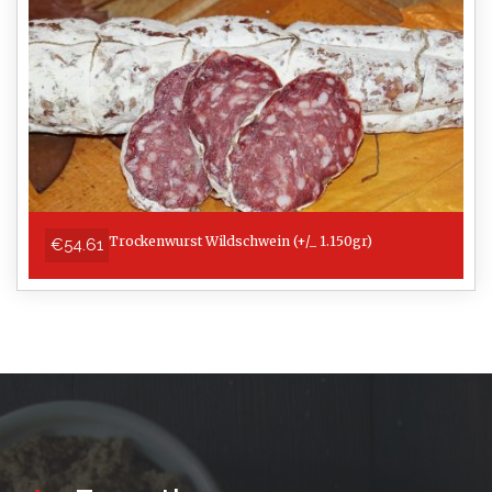
Trockenwurst Wildschwein (+/_ 1.150gr)
€54.61