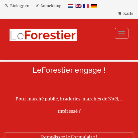
Einloggen
Anmeldung
Karte
Toggle
navigat
LeForestier engage !
Pour marché public, braderies, marchés de Noël, ...
Intéressé ?
Remplissez le Formulaire !