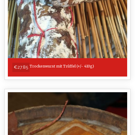
Trockenwurst mit Trüffel (+/- 410g)
€27.85