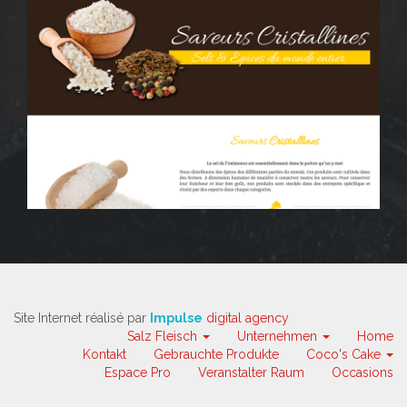
Site Internet réalisé par
Impulse
digital agency
Salz Fleisch
Unternehmen
Home
Kontakt
Gebrauchte Produkte
Coco's Cake
Espace Pro
Veranstalter Raum
Occasions