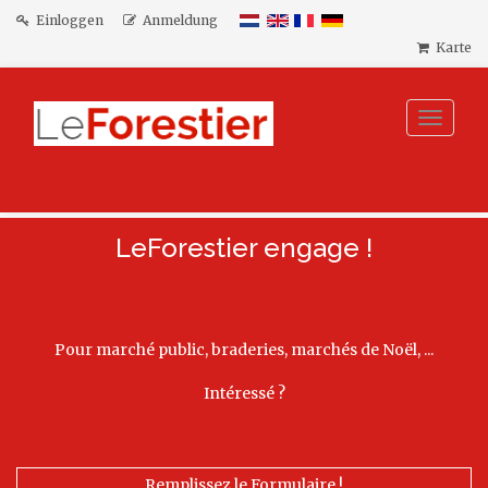
Einloggen
Anmeldung
Karte
Toggle
navigat
LeForestier engage !
Pour marché public, braderies, marchés de Noël, ...
Intéressé ?
Remplissez le Formulaire !