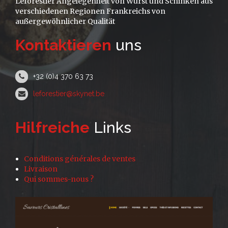
Leforestier Angelegenheit von Wurst und Schinken aus
verschiedenen Regionen Frankreichs von
außergewöhnlicher Qualität
Kontaktieren
uns
+32 (0)4 370 63 73
leforestier@skynet.be
Hilfreiche
Links
Conditions générales de ventes
Livraison
Qui sommes-nous ?