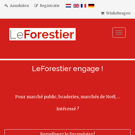
Aansluiten
Registratie
Winkelwagen
Toggle
navigat
LeForestier engage !
Pour marché public, braderies, marchés de Noël, ...
Intéressé ?
Remplissez le Formulaire !