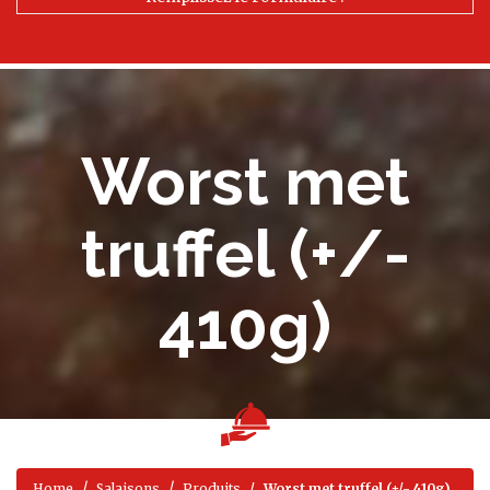
Worst met
truffel (+/-
410g)
Home
Salaisons
Produits
Worst met truffel (+/- 410g)