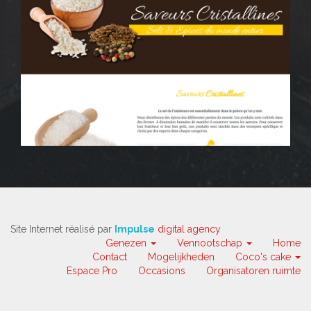
Site Internet réalisé par
Impulse
digital agency
Genezen
Vennootschap
Home
Contact
Mogelijkheden
Coco's cake
Espace Pro
Occasions
Organisatoren ruimte