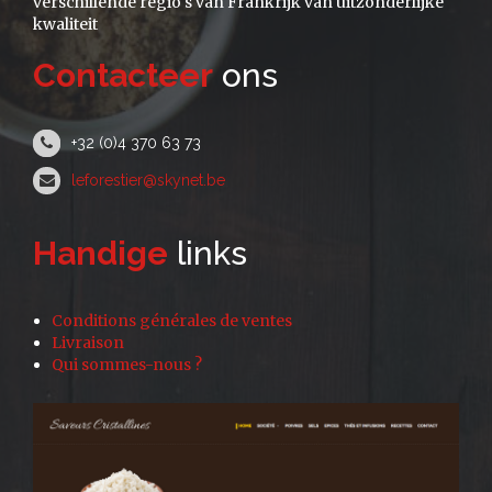
verschillende regio's van Frankrijk van uitzonderlijke
kwaliteit
Contacteer
ons
+32 (0)4 370 63 73
leforestier@skynet.be
Handige
links
Conditions générales de ventes
Livraison
Qui sommes-nous ?