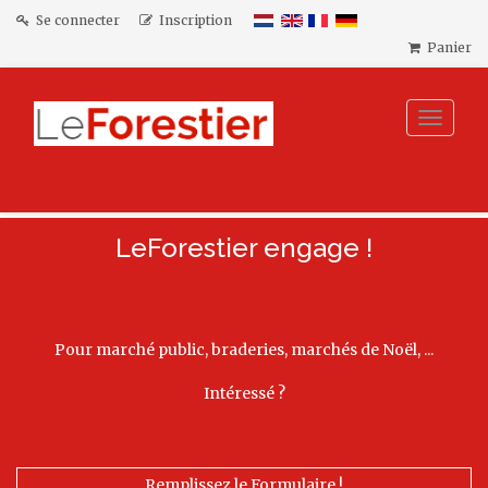
Se connecter
Inscription
Panier
Toggle
navigat
LeForestier engage !
Pour marché public, braderies, marchés de Noël, ...
Intéressé ?
Remplissez le Formulaire !