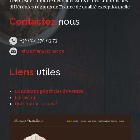
LeForestier importe des saucissons et des jambons des
différentes régions de France de qualité exceptionnelle
Contactez
nous
+32 (0)4 370 63 73
leforestier@skynet.be
Liens
utiles
Conditions générales de ventes
Livraison
Qui sommes-nous ?