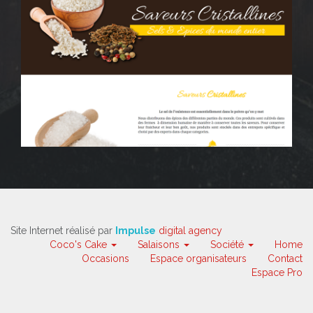
Site Internet réalisé par
Impulse
digital agency
Coco's Cake
Salaisons
Société
Home
Occasions
Espace organisateurs
Contact
Espace Pro