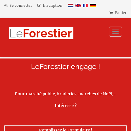
Se connecter
Inscription
Panier
Toggle
navigat
LeForestier engage !
Pour marché public, braderies, marchés de Noël, ...
Intéressé ?
Remplissez le Formulaire !