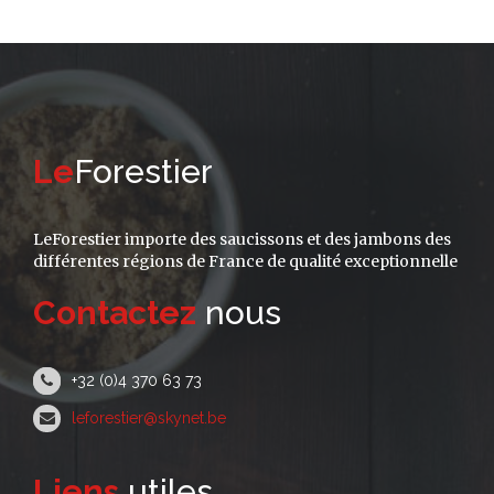
Le
Forestier
LeForestier importe des saucissons et des jambons des
différentes régions de France de qualité exceptionnelle
Contactez
nous
+32 (0)4 370 63 73
leforestier@skynet.be
Liens
utiles