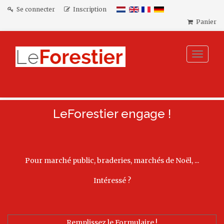
Se connecter
Inscription
Panier
Toggle
navigat
LeForestier engage !
Pour marché public, braderies, marchés de Noël, ...
Intéressé ?
Remplissez le Formulaire !