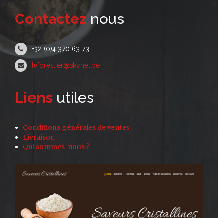
Contactez
nous
+32 (0)4 370 63 73
leforestier@skynet.be
Liens
utiles
Conditions générales de ventes
Livraison
Qui sommes-nous ?