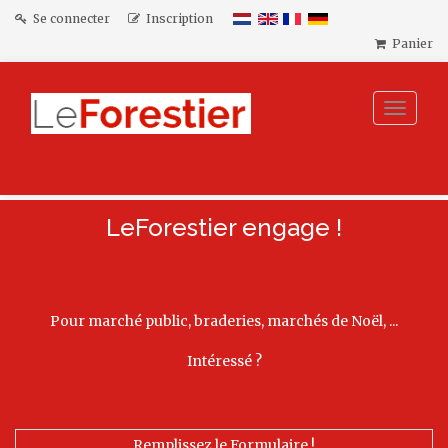
Se connecter
Inscription
Panier
Toggle
navigat
LeForestier engage !
Pour marché public, braderies, marchés de Noël, ...
Intéressé ?
Remplissez le Formulaire !