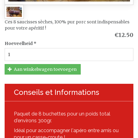
Ces 8 saucisses sèches, 100% pur porc sont indispensables
pour votre apéritif !
€12.50
Hoeveelheid
*
Aan winkelwagen toevoegen
Conseils et Informations
Paquet de 8 buchettes pour un poids total
d'environs 300gr.
Idéal pour accompagner l'apéro entre amis ou
pour un casse-croute !