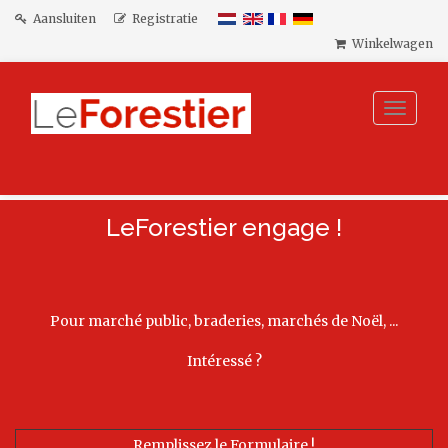
Aansluiten
Registratie
Winkelwagen
Toggle
navigat
LeForestier engage !
Pour marché public, braderies, marchés de Noël, ...
Intéressé ?
Remplissez le Formulaire !