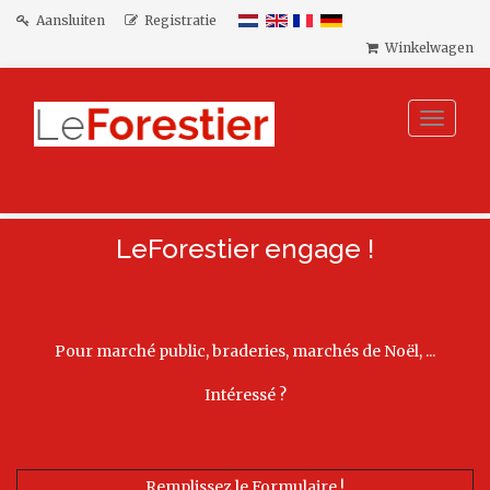
Aansluiten
Registratie
Winkelwagen
Toggle
navigat
LeForestier engage !
Pour marché public, braderies, marchés de Noël, ...
Intéressé ?
Remplissez le Formulaire !