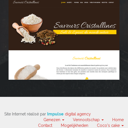
Site Internet réalisé par
Impulse
digital agency
Genezen
Vennootschap
Home
Contact
Mogelijkheden
Coco's cake