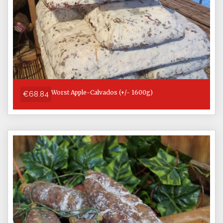
Worst Apple-Calvados (+/- 1600g)
€68.84