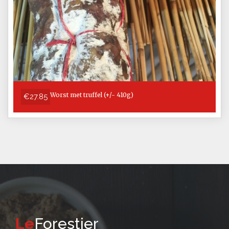
Worst met truffel (+/- 410g)
€27.85
Le
Forestier