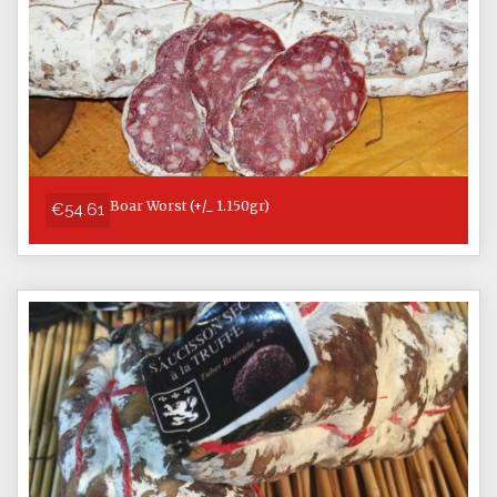
Boar Worst (+/_ 1.150gr)
€54.61