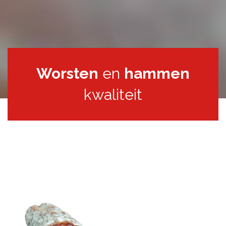
Worsten
en
hammen
kwaliteit