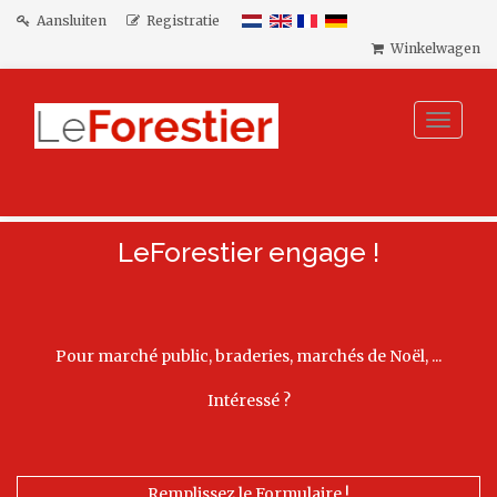
Aansluiten
Registratie
Winkelwagen
Toggle
navigat
LeForestier engage !
Pour marché public, braderies, marchés de Noël, ...
Intéressé ?
Remplissez le Formulaire !