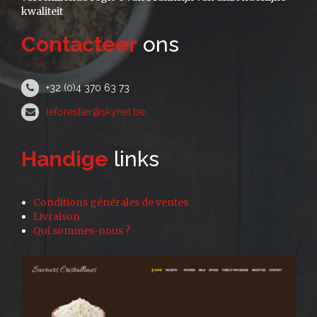
kwaliteit
Contacteer
ons
+32 (0)4 370 63 73
leforestier@skynet.be
Handige
links
Conditions générales de ventes
Livraison
Qui sommes-nous ?