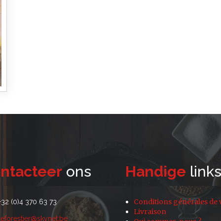
ntacteer
ons
Handige
link
Conditions générales de 
+32 (0)4 370 63 73
Livraison
leforestier@skynet.be