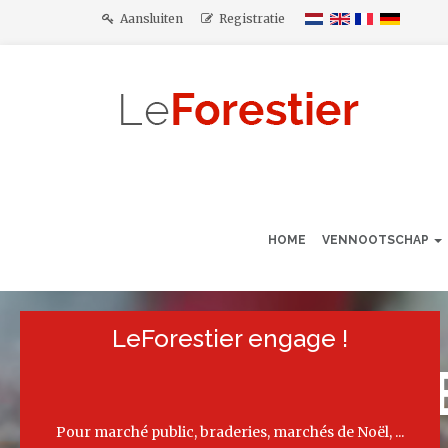
Aansluiten
Registratie
HOME
VENNOOTSCHAP
LeForestier engage !
Worst met E
Pour marché public, braderies, marchés de Noël, ...