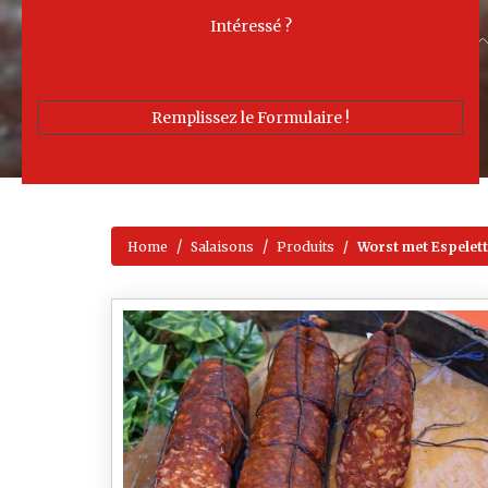
Intéressé ?
Remplissez le Formulaire !
Home
Salaisons
Produits
Worst met Espelett