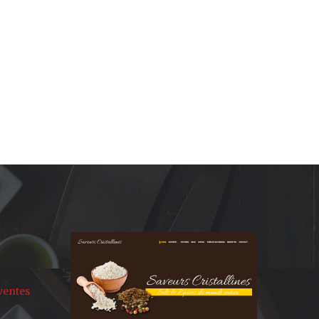
s
ventes