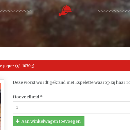
e peper (+/- 1070g)
Deze worst wordt gekruid met Espelette waarop zij haar r
Hoeveelheid
*
Aan winkelwagen toevoegen