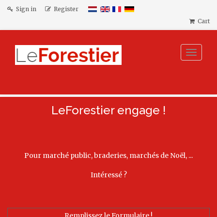
Sign in
Register
Cart
Toggle
navigat
LeForestier engage !
Pour marché public, braderies, marchés de Noël, ...
Intéressé ?
Remplissez le Formulaire !