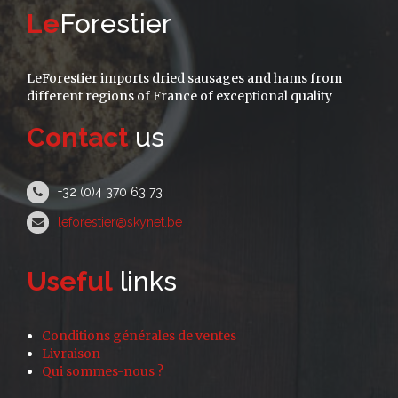
Le
Forestier
LeForestier imports dried sausages and hams from
different regions of France of exceptional quality
Contact
us
+32 (0)4 370 63 73
leforestier@skynet.be
Useful
links
Conditions générales de ventes
Livraison
Qui sommes-nous ?