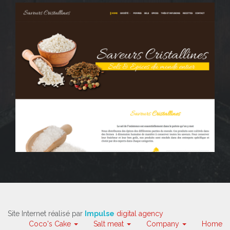
Site Internet réalisé par
Impulse
digital agency
Coco's Cake
Salt meat
Company
Home