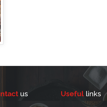
ntact
us
Useful
links