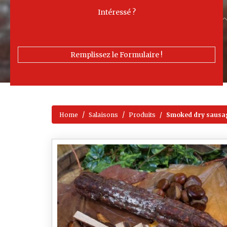
Intéressé ?
Remplissez le Formulaire !
Home
Salaisons
Produits
Smoked dry sausag