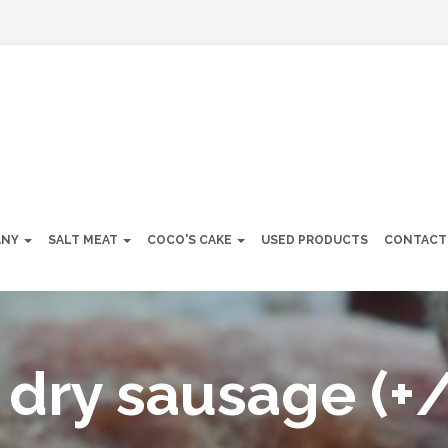
ANY
SALT MEAT
COCO'S CAKE
USED PRODUCTS
CONTACT
dry sausage (+/