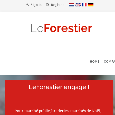
Sign in
Register
HOME
COMP
LeForestier engage !
Smoked 
Pour marché public, braderies, marchés de Noël, ...