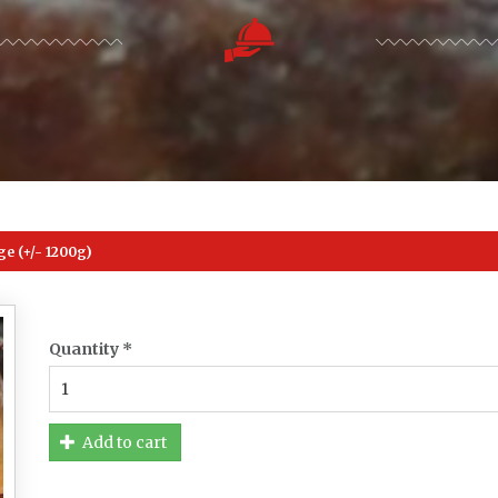
e (+/- 1200g)
Quantity
*
Add to cart